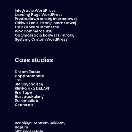
Integracje WordPress
Landing Page WordPress
Przebudowa strony internetowej
Odświeżenie strony internetowej
Opieka WooCommerce
WooCommerce B2B
Optymalizacja konwersji strony
Systemy Custom WordPress
Case studies
Dream Estate
Happatomame
T2S
JM Spychalscy
Klinika oka DELAVI
Bra Tape
Bart packaking
Euromedlab
Ccontrols
Brooklyn Centrum Reklamy
Bagum
5KS Real estate