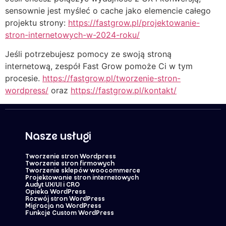
sensownie jest myśleć o cache jako elemencie całego
projektu strony:
https://fastgrow.pl/projektowanie-
stron-internetowych-w-2024-roku/
Jeśli potrzebujesz pomocy ze swoją stroną
internetową, zespół Fast Grow pomoże Ci w tym
procesie.
https://fastgrow.pl/tworzenie-stron-
wordpress/
oraz
https://fastgrow.pl/kontakt/
Nasze usługi
Tworzenie stron Wordpress
Tworzenie stron firmowych
Tworzenie sklepów woocommerce
Projektowanie stron internetowych
Audyt UX/UI i CRO
Opieka WordPress
Rozwój stron WordPress
Migracja na WordPress
Funkcje Custom WordPress