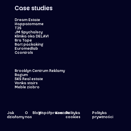
Case studies
Dream Estate
Happatomame
T2S
JM Spychalscy
Klinika oka DELAVI
Bra Tape
Bart packaking
Euromedlab
Ccontrols
Brooklyn Centrum Reklamy
Bagum
5KS Real estate
Vonka stairs
Meble ziobro
Jak
O
Blog
Współpraca
Kontakt
Polityka
Polityka
działamy
nas
cookies
prywtności