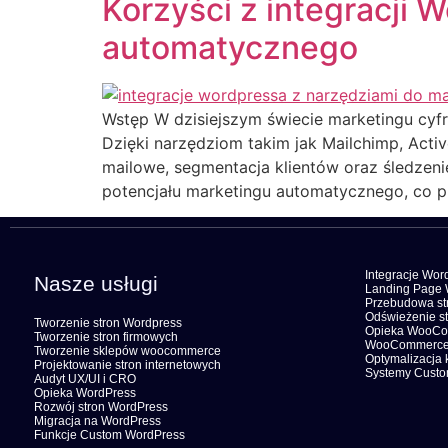
Korzyści z integracji 
automatycznego
Wstęp W dzisiejszym świecie marketingu cyf
Dzięki narzędziom takim jak Mailchimp, Ac
mailowe, segmentacja klientów oraz śledzeni
potencjału marketingu automatycznego, co pr
Integracje Wor
Nasze usługi
Landing Page 
Przebudowa str
Odświeżenie st
Tworzenie stron Wordpress
Opieka WooC
Tworzenie stron firmowych
WooCommerce
Tworzenie sklepów woocommerce
Optymalizacja 
Projektowanie stron internetowych
Systemy Cust
Audyt UX/UI i CRO
Opieka WordPress
Rozwój stron WordPress
Migracja na WordPress
Funkcje Custom WordPress