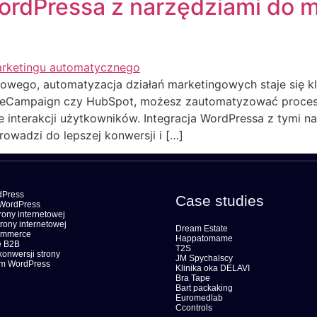
WordPressa z narzędziami do 
rowego, automatyzacja działań marketingowych staje się k
tiveCampaign czy HubSpot, możesz zautomatyzować procesy
e interakcji użytkowników. Integracja WordPressa z tymi 
owadzi do lepszej konwersji i […]
dPress
Case studies
WordPress
ony internetowej
rony internetowej
Dream Estate
ommerce
Happatomame
 B2B
T2S
konwersji strony
JM Spychalscy
om WordPress
Klinika oka DELAVI
Bra Tape
Bart packaking
Euromedlab
Ccontrols