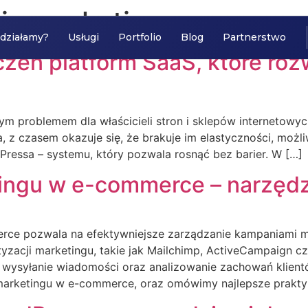
ja marketingu
 działamy?
Usługi
Portfolio
Blog
Partnerstwo
czeń platform SaaS, które ro
m problemem dla właścicieli stron i sklepów internetowych
z czasem okazuje się, że brakuje im elastyczności, możliwo
Pressa – systemu, który pozwala rosnąć bez barier. W […]
ngu w e-commerce – narzędzia
rce pozwala na efektywniejsze zarządzanie kampaniami m
yzacji marketingu, takie jak Mailchimp, ActiveCampaign c
wysyłanie wiadomości oraz analizowanie zachowań klientó
marketingu w e-commerce, oraz omówimy najlepsze prakty