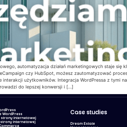
rowego, automatyzacja działań marketingowych staje się k
tiveCampaign czy HubSpot, możesz zautomatyzować procesy
e interakcji użytkowników. Integracja WordPressa z tymi 
owadzi do lepszej konwersji i […]
WordPress
Case studies
e WordPress
strony internetowej
strony internetowej
Dream Estate
oCommerce