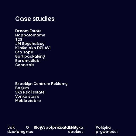
Case studies
Dream Estate
Happatomame
T2S
JM Spychalscy
Klinika oka DELAVI
Bra Tape
Bart packaking
Euromedlab
Ccontrols
Brooklyn Centrum Reklamy
Bagum
5KS Real estate
Vonka stairs
Meble ziobro
Jak
O
Blog
Współpraca
Kontakt
Polityka
Polityka
działamy
nas
cookies
prywtności