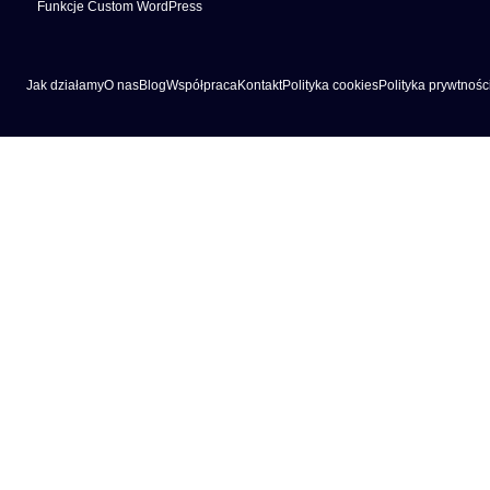
Funkcje Custom WordPress
Jak działamy
O nas
Blog
Współpraca
Kontakt
Polityka cookies
Polityka prywtnośc