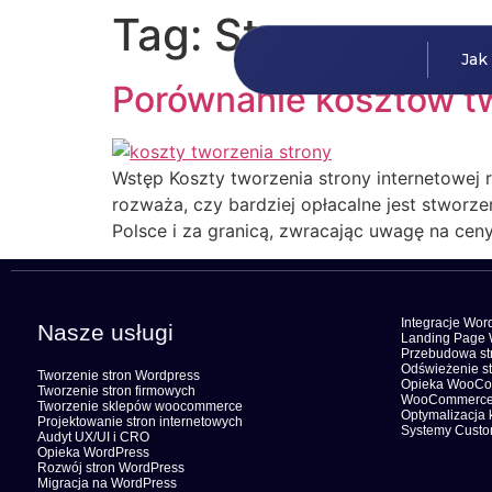
Tag:
Strony e-co
Jak
Porównanie kosztów tw
Wstęp Koszty tworzenia strony internetowej r
rozważa, czy bardziej opłacalne jest stworz
Polsce i za granicą, zwracając uwagę na ceny,
Integracje Wor
Nasze usługi
Landing Page 
Przebudowa str
Odświeżenie st
Tworzenie stron Wordpress
Opieka WooC
Tworzenie stron firmowych
WooCommerce
Tworzenie sklepów woocommerce
Optymalizacja 
Projektowanie stron internetowych
Systemy Cust
Audyt UX/UI i CRO
Opieka WordPress
Rozwój stron WordPress
Migracja na WordPress