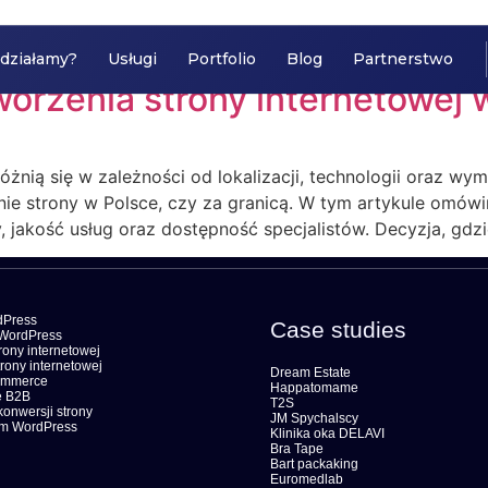
mmerce
 działamy?
Usługi
Portfolio
Blog
Partnerstwo
orzenia strony internetowej w
óżnią się w zależności od lokalizacji, technologii oraz w
enie strony w Polsce, czy za granicą. W tym artykule omów
 jakość usług oraz dostępność specjalistów. Decyzja, gdzie
dPress
Case studies
WordPress
ony internetowej
rony internetowej
Dream Estate
ommerce
Happatomame
 B2B
T2S
konwersji strony
JM Spychalscy
om WordPress
Klinika oka DELAVI
Bra Tape
Bart packaking
Euromedlab