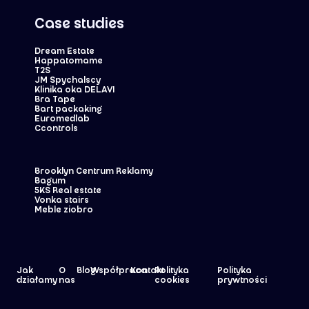
Case studies
Dream Estate
Happatomame
T2S
JM Spychalscy
Klinika oka DELAVI
Bra Tape
Bart packaking
Euromedlab
Ccontrols
Brooklyn Centrum Reklamy
Bagum
5KS Real estate
Vonka stairs
Meble ziobro
Jak
O
Blog
Współpraca
Kontakt
Polityka
Polityka
działamy
nas
cookies
prywtności