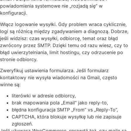
powiadomienia systemowe nie „rozjadą się” w
konfiguracji.
Włącz logowanie wysyłki. Gdy problem wraca cyklicznie,
logi są różnicą między zgadywaniem a diagnozą. Dobrze,
jeśli widzisz: czas wysyłki, odbiorcę, temat oraz błąd
zwrócony przez SMTP. Dzięki temu od razu wiesz, czy to
błąd uwierzytelniania, limit hostingu, czy odrzucenie po
stronie odbiorcy.
Zweryfikuj ustawienia formularza. Jeśli formularz
kontaktowy nie wysyła wiadomości na Gmail, często
winne są:
literówki w adresie odbiorcy,
brak mapowania pola „Email” jako reply-to,
błędna konfiguracja SMTP „From” vs „Reply-To”,
CAPTCHA, która blokuje wysyłkę lub nie zapisuje
zgłoszeń.
Jeśli używasz WooCommerce, sprawdź też, czy maile są