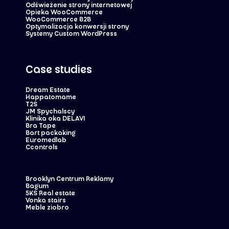
Odświeżenie strony internetowej
Opieka WooCommerce
WooCommerce B2B
Optymalizacja konwersji strony
Systemy Custom WordPress
Case studies
Dream Estate
Happatomame
T2S
JM Spychalscy
Klinika oka DELAVI
Bra Tape
Bart packaking
Euromedlab
Ccontrols
Brooklyn Centrum Reklamy
Bagum
5KS Real estate
Vonka stairs
Meble ziobro