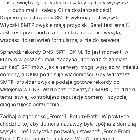
zewnętrzny provider transakcyjny (gdy wysyłasz
dużo maili i zależy Ci na dostarczalności).
Dopiero po ustawieniu SMTP wykonaj test wysyłki.
Wtyczki SMTP zwykle mają przycisk „Send test email”.
Jeśli test przechodzi, a formularz nadal nie wysyła,
wracasz do ustawień formularza, a nie do serwera.
Sprawdź rekordy DNS: SPF i DKIM. To jest moment, w
którym większość maili zaczyna „dochodzić” zamiast
„znikać”. SPF mówi, jakie serwery mogą wysyłać w imieniu
domeny, a DKIM podpisuje wiadomości. Gdy wdrażasz
SMTP, provider zwykle podaje gotowe rekordy do
wklejenia w DNS. Warto też rozważyć DMARC, bo dzięki
temu łatwiej kontrolujesz reputację domeny i szybciej
diagnozujesz odrzucenia.
Zadbaj o zgodność „From” i „Return-Path”. W praktyce
chodzi o to, aby domena nadawcy była spójna z domeną
wysyłki. Jeśli wtyczka pozwala, ustaw też „Force From
Email”. Dzięki temu formularze, WooCommerce i