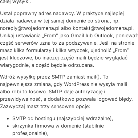
całej wysyłki.
Ustal poprawny adres nadawcy. W praktyce najlepiej
działa nadawca w tej samej domenie co strona, np.
noreply@twojadomena.pl albo kontakt@twojadomena.pl.
Unikaj ustawiania „From” jako Gmail lub Outlook, ponieważ
część serwerów uzna to za podszywanie. Jeśli na stronie
masz kilka formularzy i kilka wtyczek, ujednolić „From”
jest kluczowe, bo inaczej część maili będzie wyglądać
wiarygodnie, a część będzie odrzucana.
Wdróż wysyłkę przez SMTP zamiast mail(). To
najpewniejsza zmiana, gdy WordPress nie wysyła maili
albo robi to losowo. SMTP daje autoryzację i
przewidywalność, a dodatkowo pozwala logować błędy.
Zazwyczaj masz trzy sensowne opcje:
SMTP od hostingu (najszybciej wdrażalne),
skrzynka firmowa w domenie (stabilnie i
profesjonalnie),