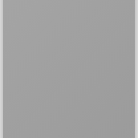
BRANDING
Po co jest branding?
Projektowanie
Profesjonalny
sklepu
branding dla e-
internetowego
commerce
branding powinno
porządkuje to, jak
wzmacniać zaufanie i
marka wygląda,
ułatwiać decyzję
komunikuje się i jest
zakupową.
odbierana przez
klienta.
Identyfikacja
Nowoczesny
Branding z
wizualna
design
wykorzystaniem
sklepu
strony www
sztucznej