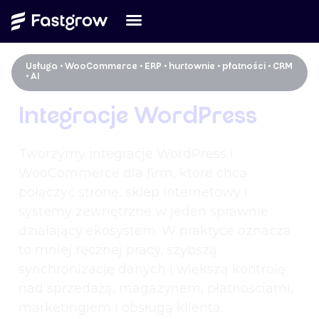
Usługa • WooCommerce • ERP • hurtownie • płatności • CRM
• AI
Integracje WordPress
Tworzymy integracje WordPress i
WooCommerce dla firm, które chcą
połączyć stronę, sklep internetowy i
systemy zewnętrzne w jeden sprawnie
działający ekosystem. W praktyce oznacza
to mniej ręcznej pracy, szybszą
synchronizację danych i większą kontrolę
nad sprzedażą, magazynem, płatnościami,
marketingiem i obsługą klienta.