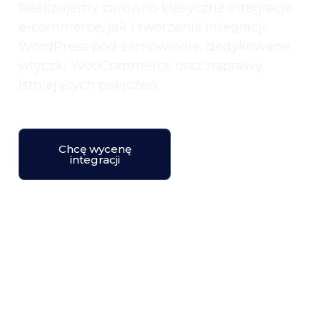
Realizujemy zarówno klasyczne integracje
e-commerce, jak i tworzenie integracji
WordPress pod zamówienie, dedykowane
wtyczki WooCommerce oraz naprawę
istniejących połączeń.
lub poznaj zakres
usługi
Chcę wycenę
integracji