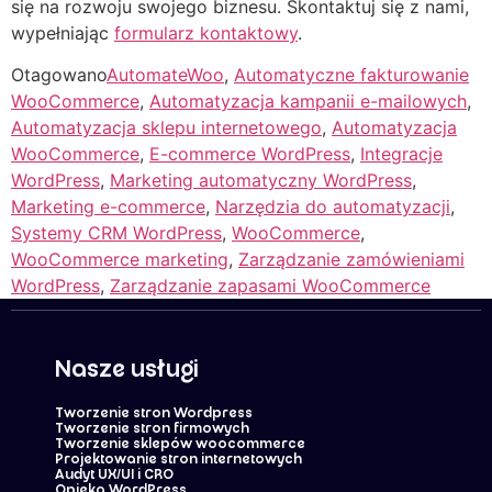
się na rozwoju swojego biznesu. Skontaktuj się z nami,
wypełniając
formularz kontaktowy
.
Otagowano
AutomateWoo
,
Automatyczne fakturowanie
WooCommerce
,
Automatyzacja kampanii e-mailowych
,
Automatyzacja sklepu internetowego
,
Automatyzacja
WooCommerce
,
E-commerce WordPress
,
Integracje
WordPress
,
Marketing automatyczny WordPress
,
Marketing e-commerce
,
Narzędzia do automatyzacji
,
Systemy CRM WordPress
,
WooCommerce
,
WooCommerce marketing
,
Zarządzanie zamówieniami
WordPress
,
Zarządzanie zapasami WooCommerce
Nasze usługi
Tworzenie stron Wordpress
Tworzenie stron firmowych
Tworzenie sklepów woocommerce
Projektowanie stron internetowych
Audyt UX/UI i CRO
Opieka WordPress