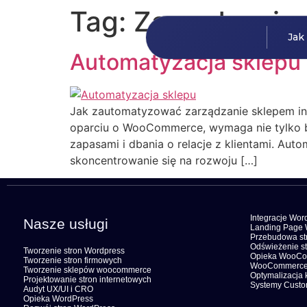
Tag:
Zarządzanie
Jak
Automatyzacja sklepu 
Jak zautomatyzować zarządzanie sklepem in
oparciu o WooCommerce, wymaga nie tylko bi
zapasami i dbania o relacje z klientami. Aut
skoncentrowanie się na rozwoju […]
Integracje Wor
Nasze usługi
Landing Page 
Przebudowa str
Odświeżenie st
Tworzenie stron Wordpress
Opieka WooC
Tworzenie stron firmowych
WooCommerce
Tworzenie sklepów woocommerce
Optymalizacja 
Projektowanie stron internetowych
Systemy Cust
Audyt UX/UI i CRO
Opieka WordPress