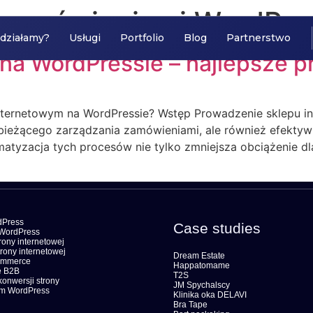
 zamówieniami WordPre
 działamy?
Usługi
Portfolio
Blog
Partnerstwo
na WordPressie – najlepsze pr
ternetowym na WordPressie? Wstęp Prowadzenie sklepu in
eżącego zarządzania zamówieniami, ale również efektywn
omatyzacja tych procesów nie tylko zmniejsza obciążenie dl
dPress
Case studies
WordPress
ony internetowej
rony internetowej
Dream Estate
ommerce
Happatomame
 B2B
T2S
konwersji strony
JM Spychalscy
om WordPress
Klinika oka DELAVI
Bra Tape