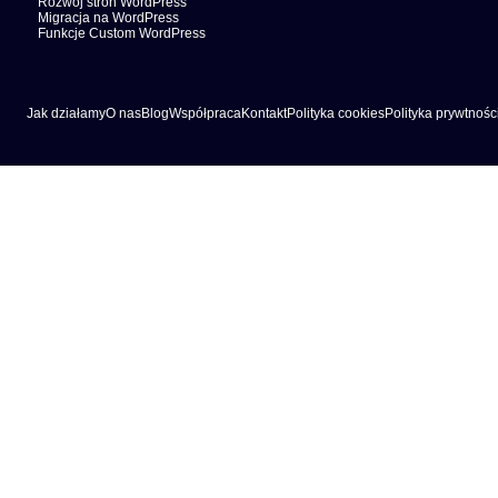
Rozwój stron WordPress
Migracja na WordPress
Funkcje Custom WordPress
Jak działamy
O nas
Blog
Współpraca
Kontakt
Polityka cookies
Polityka prywtnośc