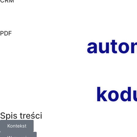
CRM
PDF
auto
kodu
Spis treści
Kontekst