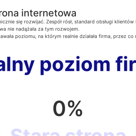
trona internetowa
znie się rozwijać. Zespół rósł, standard obsługi klientów 
towa nie nadążała za tym rozwojem.
dawała poziomu, na którym realnie działała firma, przez co
alny poziom fi
0
%