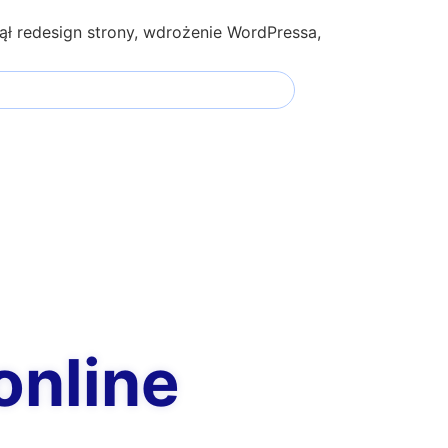
jął redesign strony, wdrożenie WordPressa,
tem do pobierania ofert w formie pdf
online