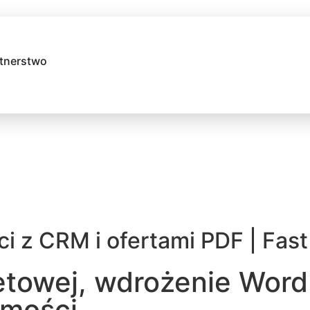
tnerstwo
ci z CRM i ofertami PDF | Fas
netowej, wdrożenie Wor
omości