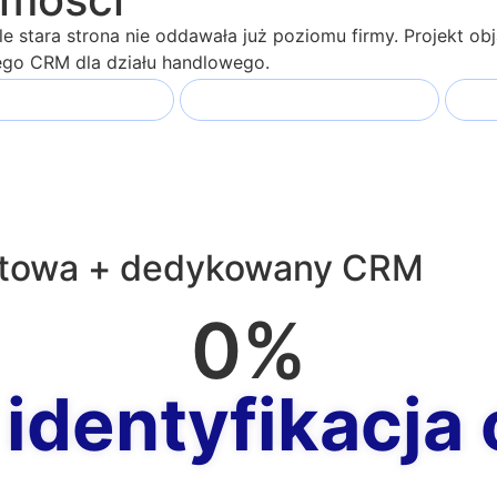
le stara strona nie oddawała już poziomu firmy. Projekt ob
go CRM dla działu handlowego.
ez dział marketingu
Stworzenie własnego CRM
Sys
rnetowa + dedykowany CRM
0
%
identyfikacja 