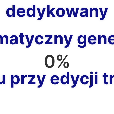
dedykowany
matyczny gene
0
%
 przy edycji t