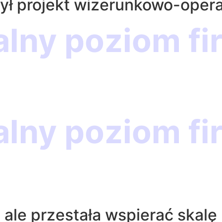
 był projekt wizerunkowo-oper
alny poziom fi
alny poziom fi
 ale przestała wspierać skalę