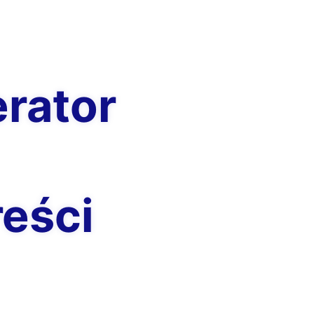
rator
reści