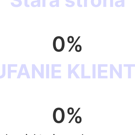
Stara strona
0
%
UFANIE KLIEN
0
%