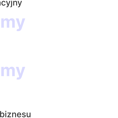
acyjny
rmy
rmy
 biznesu