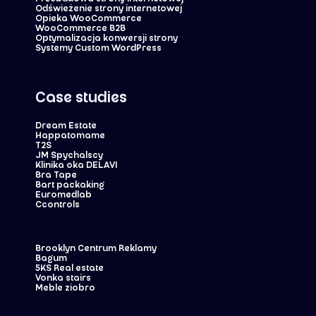
Odświeżenie strony internetowej
Opieka WooCommerce
WooCommerce B2B
Optymalizacja konwersji strony
Systemy Custom WordPress
Case studies
Dream Estate
Happatomame
T2S
JM Spychalscy
Klinika oka DELAVI
Bra Tape
Bart packaking
Euromedlab
Ccontrols
Brooklyn Centrum Reklamy
Bagum
5KS Real estate
Vonka stairs
Meble ziobro