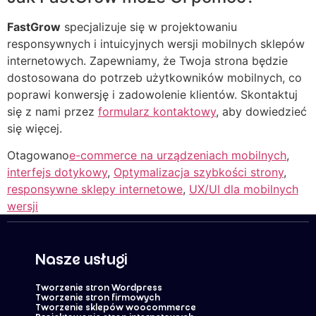
FastGrow
specjalizuje się w projektowaniu
responsywnych i intuicyjnych wersji mobilnych sklepów
internetowych. Zapewniamy, że Twoja strona będzie
dostosowana do potrzeb użytkowników mobilnych, co
poprawi konwersję i zadowolenie klientów. Skontaktuj
się z nami przez
formularz kontaktowy
, aby dowiedzieć
się więcej.
Otagowano
e-commerce na urządzeniach mobilnych
,
interfejs dotykowy
,
Optymalizacja szybkości strony
,
responsywne sklepy internetowe
,
UX/UI dla mobilnych
wersji
Nasze usługi
Tworzenie stron Wordpress
Tworzenie stron firmowych
Tworzenie sklepów woocommerce