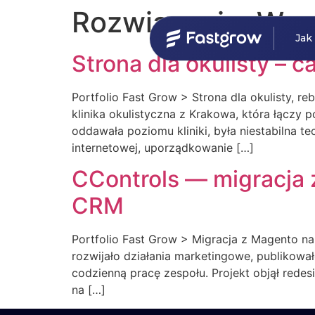
Rozwiązanie:
Wor
Jak
Strona dla okulisty – c
Portfolio Fast Grow > Strona dla okulisty, r
klinika okulistyczna z Krakowa, która łączy p
oddawała poziomu kliniki, była niestabilna te
internetowej, uporządkowanie […]
CControls — migracja 
CRM
Portfolio Fast Grow > Migracja z Magento n
rozwijało działania marketingowe, publikował
codzienną pracę zespołu. Projekt objął rede
na […]