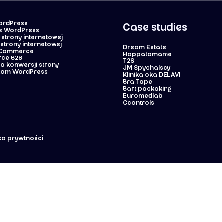
WordPress
Case studies
e WordPress
strony internetowej
strony internetowej
Dream Estate
oCommerce
Happatomame
ce B2B
T2S
a konwersji strony
JM Spychalscy
tom WordPress
Klinika oka DELAVI
Bra Tape
Bart packaking
Euromedlab
Ccontrols
yka prywtności