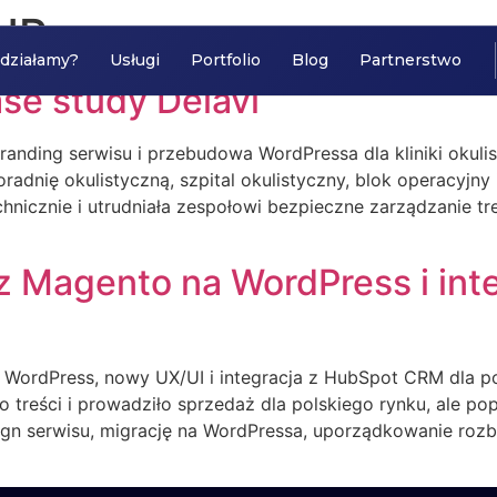
dPress
 działamy?
Usługi
Portfolio
Blog
Partnerstwo
ase study Delavi
ebranding serwisu i przebudowa WordPressa dla kliniki okul
oradnię okulistyczną, szpital okulistyczny, blok operacyjny
chnicznie i utrudniała zespołowi bezpieczne zarządzanie tre
z Magento na WordPress i int
a WordPress, nowy UX/UI i integracja z HubSpot CRM dla p
o treści i prowadziło sprzedaż dla polskiego rynku, ale p
sign serwisu, migrację na WordPressa, uporządkowanie roz