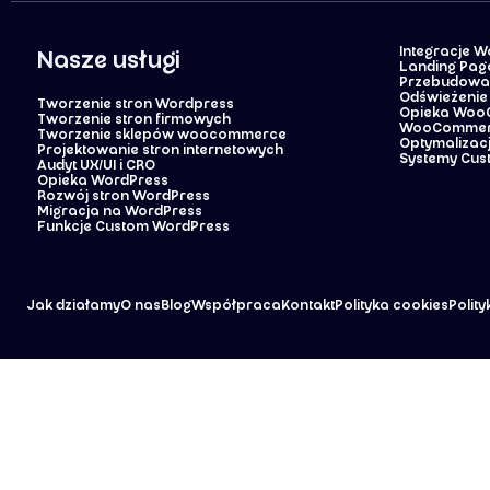
Integracje 
Nasze usługi
Landing Pag
Przebudowa 
Odświeżenie 
Tworzenie stron Wordpress
Opieka Wo
Tworzenie stron firmowych
WooCommer
Tworzenie sklepów woocommerce
Optymalizacj
Projektowanie stron internetowych
Systemy Cus
Audyt UX/UI i CRO
Opieka WordPress
Rozwój stron WordPress
Migracja na WordPress
Funkcje Custom WordPress
Jak działamy
O nas
Blog
Współpraca
Kontakt
Polityka cookies
Polit