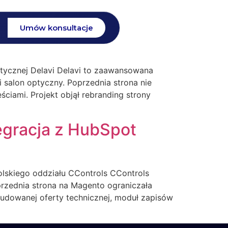
Umów konsultacje
istycznej Delavi Delavi to zaawansowana
 i salon optyczny. Poprzednia strona nie
ściami. Projekt objął rebranding strony
egracja z HubSpot
olskiego oddziału CControls CControls
oprzednia strona na Magento ograniczała
budowanej oferty technicznej, moduł zapisów