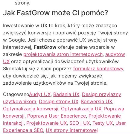
strony.
Jak FastGrow może Ci pomóc?
Inwestowanie w UX to krok, który może znacząco
zwiększyć konwersje i poprawić pozycję Twojej strony
w Google. Jeśli chcesz poprawić UX swojej strony
internetowej,
FastGrow
oferuje pełne wsparcie w
zakresie
projektowania stron internetowych
,
audytów
UX
oraz optymalizacji doświadczeń użytkowników.
Skontaktuj się z nami poprzez
formularz kontaktowy
,
aby dowiedzieć się, jak możemy zwiększyć
zadowolenie użytkowników na Twojej stronie.
Otagowano
Audyt UX
,
Badania UX
,
Design przyjazny
użytkownikom
,
Design strony UX
,
Konwersja UX
,
Optymalizacja konwersji
,
Optymalizacja UX
,
Poprawa
konwersji
,
Poprawa User Experience
,
Projektowanie
interakcji
,
Projektowanie UX
,
SEO i UX
,
Testy UX
,
User
Experience a SEO
,
UX strony internetowej