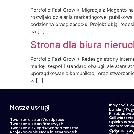
Portfolio Fast Grow > Migracja z Magento n
rozwijało działania marketingowe, publikował
codzienną pracę zespołu. Projekt objął rede
na […]
Strona dla biura nieru
Portfolio Fast Grow > Redesign strony inte
markę, zespół i standard obsługi, ale stara s
uporządkowanie komunikacji oraz stworzeni
% […]
Integracje 
Nasze usługi
Landing Pag
Przebudowa 
Odświeżenie 
Tworzenie stron Wordpress
Opieka Wo
Tworzenie stron firmowych
WooCommer
Tworzenie sklepów woocommerce
Optymalizacj
Projektowanie stron internetowych