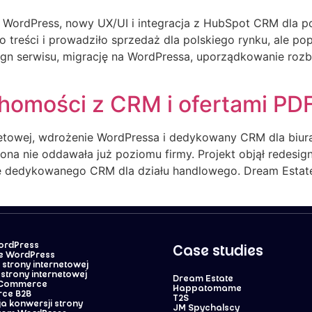
a WordPress, nowy UX/UI i integracja z HubSpot CRM dla p
o treści i prowadziło sprzedaż dla polskiego rynku, ale p
sign serwisu, migrację na WordPressa, uporządkowanie roz
chomości z CRM i ofertami PDF
rnetowej, wdrożenie WordPressa i dedykowany CRM dla biur
trona nie oddawała już poziomu firmy. Projekt objął redesi
e dedykowanego CRM dla działu handlowego. Dream Estat
WordPress
Case studies
e WordPress
strony internetowej
strony internetowej
Dream Estate
oCommerce
Happatomame
ce B2B
T2S
a konwersji strony
JM Spychalscy