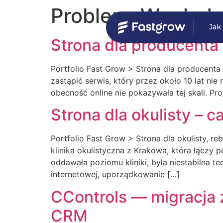
Problem:
Wygląd s
Jak
Strona dla producenta
Portfolio Fast Grow > Strona dla producent
zastąpić serwis, który przez około 10 lat nie
obecność online nie pokazywała tej skali. Pr
Strona dla okulisty – c
Portfolio Fast Grow > Strona dla okulisty, r
klinika okulistyczna z Krakowa, która łączy p
oddawała poziomu kliniki, była niestabilna te
internetowej, uporządkowanie […]
CControls — migracja 
CRM