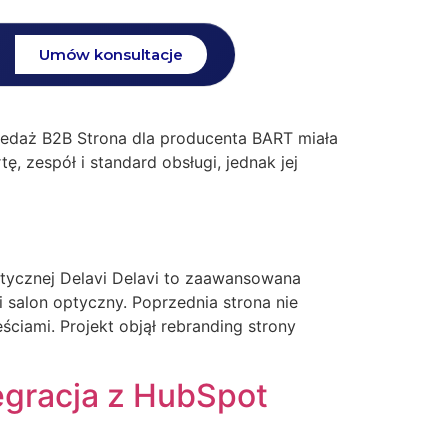
Umów konsultacje
zedaż B2B Strona dla producenta BART miała
ę, zespół i standard obsługi, jednak jej
istycznej Delavi Delavi to zaawansowana
 i salon optyczny. Poprzednia strona nie
ściami. Projekt objął rebranding strony
egracja z HubSpot