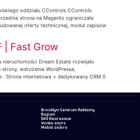
olskiego oddziału CControls CControls
oprzednia strona na Magento ograniczała
budowanej oferty technicznej, moduł zapisów
 | Fast Grow
a nieruchomości Dream Estate rozwijało
gn strony, wdrożenie WordPressa,
e · Strona internetowa + dedykowany CRM 0
Brooklyn Centrum Reklamy
Bagum
5KS Real estate
Vonka stairs
Meble ziobro