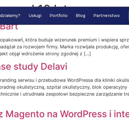
przed 10 lat
 działamy?
Usługi
Portfolio
Blog
Partnerstwo
 Bart
a opakowań, która buduje wizerunek premium i wspiera spr
 nadążał za rozwojem firmy. Marka rozwijała produkcję, ofert
ojekt objął wdrożenie strony zgodnej z […]
ase study Delavi
ebranding serwisu i przebudowa WordPressa dla kliniki okul
oradnię okulistyczną, szpital okulistyczny, blok operacyjny
chnicznie i utrudniała zespołowi bezpieczne zarządzanie tre
z Magento na WordPress i int