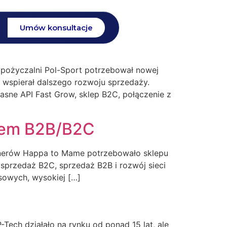
Umów konsultacje
ypożyczalni Pol-Sport potrzebował nowej
e wspierał dalszego rozwoju sprzedaży.
asne API Fast Grow, sklep B2C, połączenie z
epem B2B/B2C
rtnerów Happa to Mame potrzebowało sklepu
 sprzedaż B2C, sprzedaż B2B i rozwój sieci
sowych, wysokiej […]
Tech działało na rynku od ponad 15 lat, ale