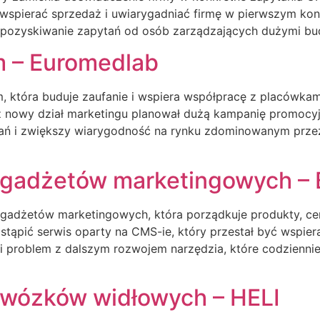
y wspierać sprzedaż i uwiarygadniać firmę w pierwszym kon
i pozyskiwanie zapytań od osób zarządzających dużymi b
um – Euromedlab
um, która buduje zaufanie i wspiera współpracę z placówka
nowy dział marketingu planował dużą kampanię promocyjn
 i zwiększy wiarygodność na rynku zdominowanym przez d
 gadżetów marketingowych – 
 gadżetów marketingowych, która porządkuje produkty, cen
ąpić serwis oparty na CMS-ie, który przestał być wspiera
i problem z dalszym rozwojem narzędzia, które codziennie 
 wózków widłowych – HELI