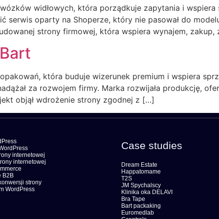
a wózków widłowych, która porządkuje zapytania i wspiera
ć serwis oparty na Shoperze, który nie pasował do model
udowanej strony firmowej, która wspiera wynajem, zakup, z
 Bart
a opakowań, która buduje wizerunek premium i wspiera spr
 nadążał za rozwojem firmy. Marka rozwijała produkcję, ofert
ojekt objął wdrożenie strony zgodnej z […]
dPress
Case studies
WordPress
ony internetowej
rony internetowej
Dream Estate
ommerce
Happatomame
 B2B
T2S
konwersji strony
JM Spychalscy
om WordPress
Klinika oka DELAVI
Bra Tape
Bart packaking
Euromedlab