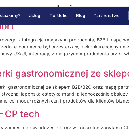
mowane sekcje
 działamy?
Usługi
Portfolio
Blog
Partnerstwo
ort
werowego z integracją magazynu producenta, B2B i mapą w
rzedni e-commerce był przestarzały, niekonkurencyjny i ni
 nowy UX/UI, integrację z magazynem producenta przez wł
 marki gastronomicznej ze skl
i marki gastronomicznej ze sklepem B2B/B2C oraz mapą pa
istyczną, japońską estetyką marki, a jednocześnie obsłuży
merce, moduł różnych cen i produktów dla klientów bizne
– CP tech
ry zamienia doświadczenie firmy w konkretne zapytania CP-