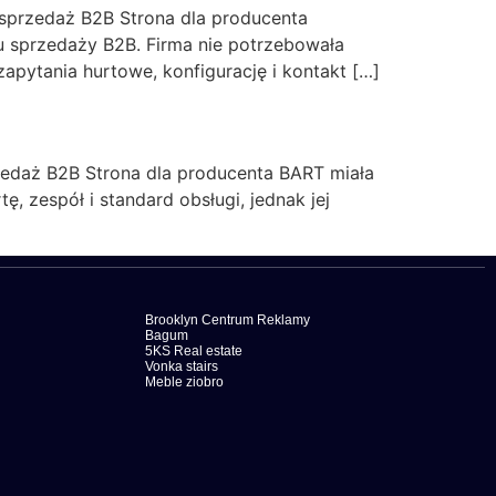
 sprzedaż B2B Strona dla producenta
u sprzedaży B2B. Firma nie potrzebowała
apytania hurtowe, konfigurację i kontakt […]
zedaż B2B Strona dla producenta BART miała
ę, zespół i standard obsługi, jednak jej
Brooklyn Centrum Reklamy
Bagum
5KS Real estate
Vonka stairs
Meble ziobro